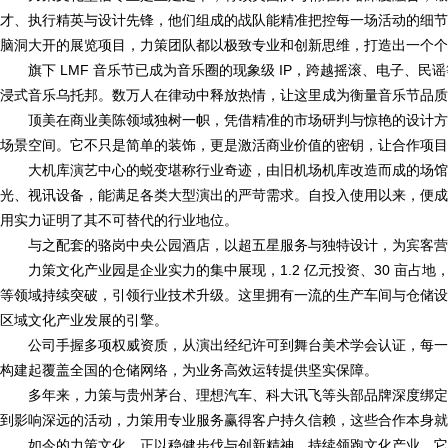
才、执行精英与设计先锋，他们组成的战队能精准把控每一场活动的细节
脑洞大开的展览项目，力策团队都以极致专业和创新思维，打造出一个个
旗下 LMF 音乐节已成为音乐圈的现象级 IP，跨越摇滚、电子、
浸式音乐乌托邦。数万人在律动中释放热情，让这里成为衡量音乐节品质
顶美在商业美陈领域独树一帜，凭借精准的市场研判与惊艳的设计方
场景空间。它不只是简单的装饰，更是激活商业价值的密钥，让合作项目
大机库演艺中心的蜕变堪称行业奇迹，由旧机场机库改造而成的场馆，
光、视讯设备，能满足各类大型演出的严苛需求。自投入使用以来，便成
用实力证明了其不可替代的行业地位。
与之配套的骆岗中央公园酒店，以超五星服务与独特设计，为宾客营
力策文化产业园是企业实力的集中展现，1.2 亿元投资、30 亩占
等领域持续突破，引领行业技术升级。这里拥有一流的生产车间与仓储设
区域文化产业发展的引擎。
公司手握多项权威资质，从演出经纪许可到舞台美术学会认证，每一份
构建起覆盖全国的仓储网络，为业务高效运转提供坚实保障。
多年来，力策与贵州茅台、理想汽车、科大讯飞等头部品牌深度绑定
到影响深远的活动，力策用专业服务赢得客户持久信赖，这些合作本身就
如今的力策文化，正以稳健步伐与创新精神，持续领跑文化产业。它