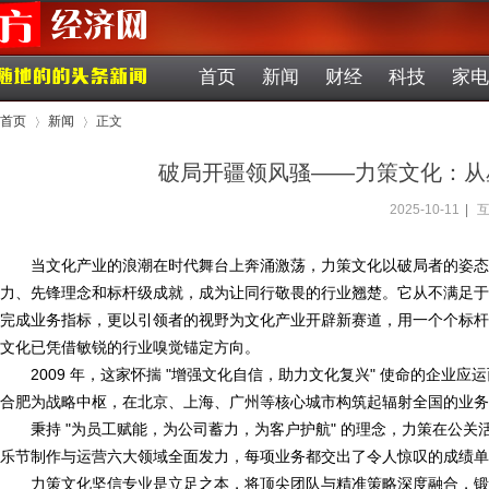
首页
新闻
财经
科技
家电
首页
新闻
正文
破局开疆领风骚——力策文化：从
2025-10-11
|
互
›
›
当文化产业的浪潮在时代舞台上奔涌激荡，力策文化以破局者的姿态
力、先锋理念和标杆级成就，成为让同行敬畏的行业翘楚。它从不满足于
完成业务指标，更以引领者的视野为文化产业开辟新赛道，用一个个标杆
文化已凭借敏锐的行业嗅觉锚定方向。
2009 年，这家怀揣 "增强文化自信，助力文化复兴" 使命的企
合肥为战略中枢，在北京、上海、广州等核心城市构筑起辐射全国的业务
秉持 "为员工赋能，为公司蓄力，为客户护航" 的理念，力策在公
乐节制作与运营六大领域全面发力，每项业务都交出了令人惊叹的成绩单
力策文化坚信专业是立足之本，将顶尖团队与精准策略深度融合，锻