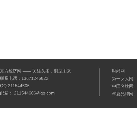
东方经济网 —— 关注头条，洞见未来
时尚网
联系电话：13671246822
第一女人网
QQ:211544606
中国名牌网
邮箱： 211544606@qq.com
华夏品牌网